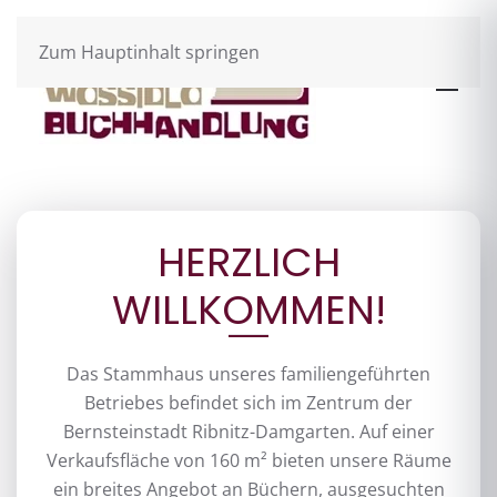
Wossidlo
Zum Hauptinhalt springen
Buchhandlung
& Café
HERZLICH
Siebdruck
WILLKOMMEN!
in Ribnitz Damgarten
Das Stammhaus unseres familiengeführten
Betriebes befindet sich im Zentrum der
Bernsteinstadt Ribnitz-Damgarten. Auf einer
Verkaufsfläche von 160 m² bieten unsere Räume
ein breites Angebot an Büchern, ausgesuchten